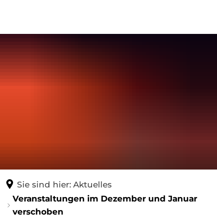
PROGRAMM
DER KULTURSCHUPPEN
Programm
Tickets
Historie
Gutscheine
Vermietung
Ihr Weg zu uns
Veranstaltungsstätte
Gastronomie in Meckenbeuren
Sie sind hier:
Aktuelles
Veranstaltungen im Dezember und Januar
verschoben